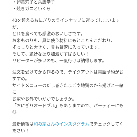
・卵黄穴子と葉唐辛子
・焼きガニといくら
40を超えるおにぎりのラインナップに迷ってしまいます
が、
どれを食べても感激のおいしさです。
お米ものりも、具に使う材料にもとことんこだわり、
ずっしりと大きく、具も贅沢に入っています。
そして、絶妙な握り加減がすばらしい！
リピーターが多いのも、一度行けば納得します。
注文を受けてから作るので、テイクアウトは電話予約がお
すすめ。
サイドメニューのだし巻きたまごや地鶏のから揚げと一緒
に
お家やお外でいかがでしょうか。
「おにぎりオードブル」もありますので、パーティーにも
◎
最新情報は
和み家さんのインスタグラム
でチェックしてく
ださい！