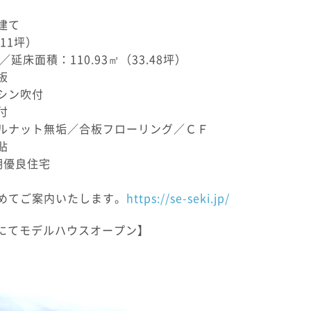
建て
.11坪）
／延床面積：110.93㎡（33.48坪）
板
シン吹付
付
ナット無垢／合板フローリング／ＣＦ
貼
期優良住宅
）
めてご案内いたします。
https://se-seki.jp/
町にてモデルハウスオープン】