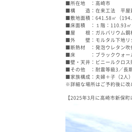
■所在地 ：高崎市
■構 造：在来工法 平屋
■敷地面積：641.58㎡（194
■床面積 ：１階：110.93㎡
■屋 根：ガルバリウム鋼
■外 壁：モルタル下地リ
■断熱材 ：発泡ウレタン吹
■床 ：ブラックウォール
■壁・天井：ビニールクロス
■その他 ：耐震等級3／長
■家族構成：夫婦＋子（2人
※詳細な場所はご予約後に改
【2025年3月に高崎市新保